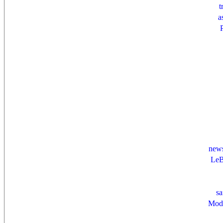
t
a
news
LeB
sa
Mode