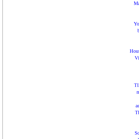
Ma
Yo
Hous
V
Tl
m
a
T
So