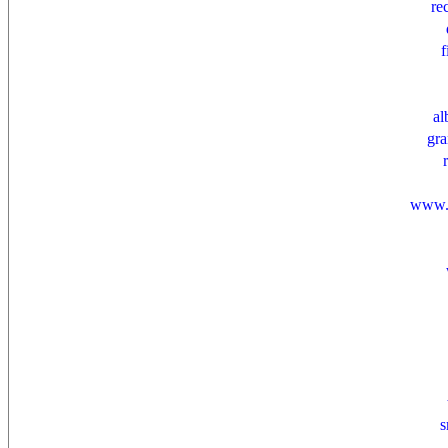
re
f
al
gra
www.
s