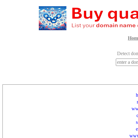
Hom
Detect dom
h
ww
www