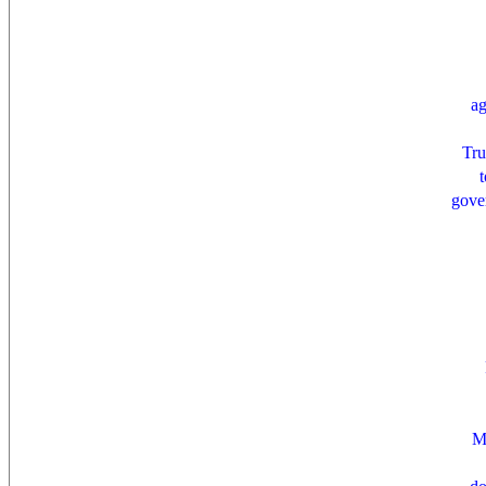
a
Tr
gove
M