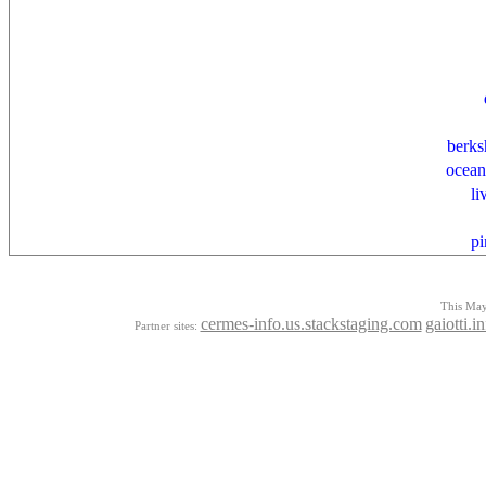
berks
ocean
li
p
This Mayo
cermes-info.us.stackstaging.com
gaiotti.i
Partner sites: