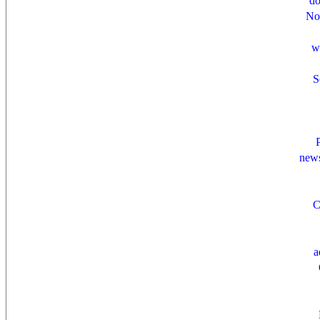
do
No
w
S
news
C
a