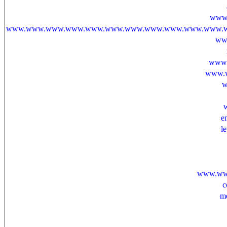
www.
www.www.www.www.www.www.www.www.www.www.www.
www
www.
www.w
w
e
l
www.www
c
m