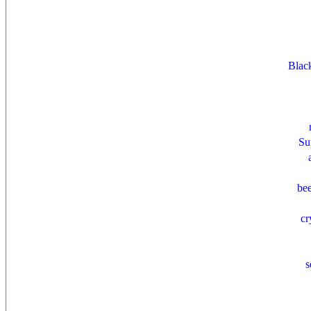
Blac
Su
bee
cr
s