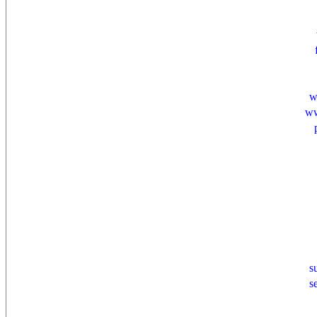
w
ww
s
s