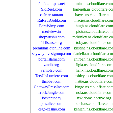
fidele-ou-pas.net
mina.ns.cloudflare.com
SloReef.com
harleigh.ns.cloudflare.c
cafe.restaurant
hayes.ns.cloudflare.co
RaReusGold.com
maciej.ns.cloudflare.co
PornWimp.com
hugh.ns.cloudflare.com
meriview.in
piotr.ns.cloudflare.com
shopwushu.com
mckinley.ns.cloudflare.c
1Disease.org
toby.ns.cloudflare.com
premiumslotonline.com
kristina.ns.cloudflare.c
skywayinvestgroup.com
daniella.ns.cloudflare.c
portalislami.com
anirban.ns.cloudflare.c
zmdb.org
ligia.ns.cloudflare.com
vernolab.com
hank.ns.cloudflare.com
TetsUoLumiere.com
ashley.ns.cloudflare.co
thabbet.com
hattie.ns.cloudflare.co
GatewayPressInc.com
bingo.ns.cloudflare.co
TruckJungle.com
nola.ns.cloudflare.com
locker.today
ns2.domainactive.org
paisalive.com
sneh.ns.cloudflare.com
csgo-casino.com
kehlani.ns.cloudflare.c