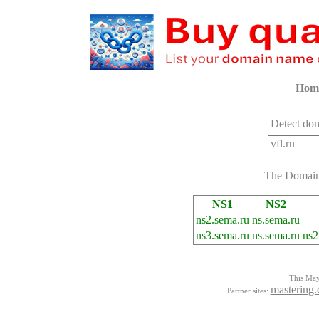
Hom
Detect dom
The Domai
NS1
NS2
ns2.sema.ru
ns.sema.ru
ns3.sema.ru
ns.sema.ru
ns2
This Mayo
mastering.
Partner sites: