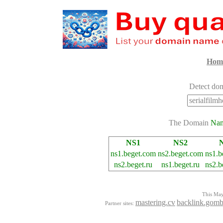
Hom
Detect dom
The Domain
Na
NS1
NS2
ns1.beget.com
ns2.beget.com
ns1.b
ns2.beget.ru
ns1.beget.ru
ns2.b
This Mayo
mastering.cv
backlink.gomb
Partner sites: