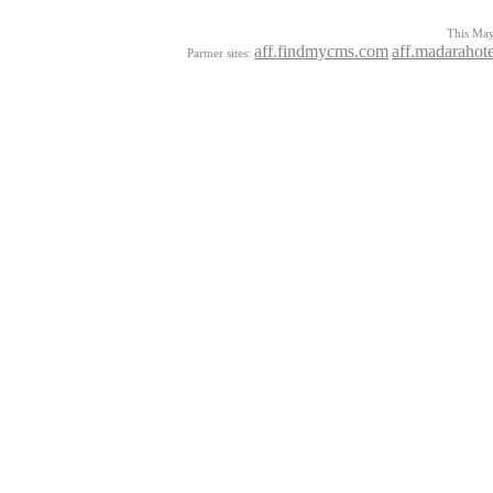
This Mayo
aff.findmycms.com
aff.madarahot
Partner sites: